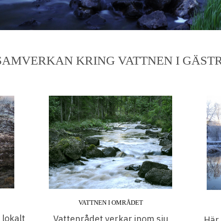
SAMVERKAN KRING VATTNEN I GÄST
VATTNEN I OMRÅDET
 lokalt
Vattenrådet verkar inom sju
Här 